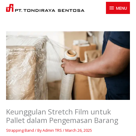
Skip
MENU
MENU
to
content
Keunggulan Stretch Film untuk
Pallet dalam Pengemasan Barang
Strapping Band
/ By
Admin TRS
/
March 26, 2025