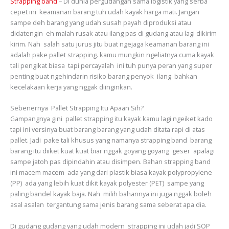
Strapping band
– Di dunia pergudangan sama logistik yang serba
cepet ini keamanan barang tuh udah kayak harga mati. Jangan
sampe deh barang yang udah susah payah diproduksi atau
didatengin eh malah rusak atau ilang pas di gudang atau lagi dikirim
kirim. Nah salah satu jurus jitu buat ngejaga keamanan barang ini
adalah pake pallet strapping. kamu mungkin ngeliatnya cuma kayak
tali pengikat biasa tapi percayalah ini tuh punya peran yang super
penting buat ngehindarin risiko barang penyok ilang bahkan
kecelakaan kerja yang nggak diinginkan.
Sebenernya Pallet Strapping Itu Apaan Sih?
Gampangnya gini pallet strapping itu kayak kamu lagi ngeiket kado
tapi ini versinya buat barang barang yang udah ditata rapi di atas
pallet. Jadi pake tali khusus yang namanya strapping band barang
barang itu diiket kuat kuat biar nggak goyang goyang geser apalagi
sampe jatoh pas dipindahin atau disimpen. Bahan strapping band
ini macem macem ada yang dari plastik biasa kayak polypropylene
(PP) ada yang lebih kuat dikit kayak polyester (PET) sampe yang
paling bandel kayak baja. Nah milih bahannya ini juga nggak boleh
asal asalan tergantung sama jenis barang sama seberat apa dia.
Di gudang gudang yang udah modern strapping ini udah jadi SOP