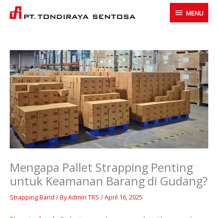
Skip
MENU
MENU
to
content
Mengapa Pallet Strapping Penting
untuk Keamanan Barang di Gudang?
Strapping Band
/ By
Admin TRS
/
April 16, 2025