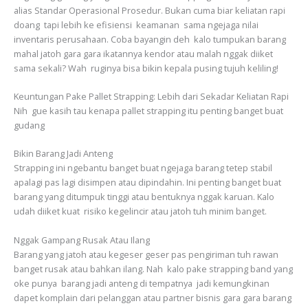
alias Standar Operasional Prosedur. Bukan cuma biar keliatan rapi
doang tapi lebih ke efisiensi keamanan sama ngejaga nilai
inventaris perusahaan. Coba bayangin deh kalo tumpukan barang
mahal jatoh gara gara ikatannya kendor atau malah nggak diiket
sama sekali? Wah ruginya bisa bikin kepala pusing tujuh keliling!
Keuntungan Pake Pallet Strapping: Lebih dari Sekadar Keliatan Rapi
Nih gue kasih tau kenapa pallet strapping itu penting banget buat
gudang
Bikin Barang Jadi Anteng
Strapping ini ngebantu banget buat ngejaga barang tetep stabil
apalagi pas lagi disimpen atau dipindahin. Ini penting banget buat
barang yang ditumpuk tinggi atau bentuknya nggak karuan. Kalo
udah diiket kuat risiko kegelincir atau jatoh tuh minim banget.
Nggak Gampang Rusak Atau Ilang
Barang yang jatoh atau kegeser geser pas pengiriman tuh rawan
banget rusak atau bahkan ilang. Nah kalo pake strapping band yang
oke punya barang jadi anteng di tempatnya jadi kemungkinan
dapet komplain dari pelanggan atau partner bisnis gara gara barang