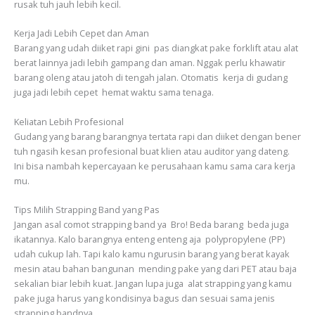
rusak tuh jauh lebih kecil.
Kerja Jadi Lebih Cepet dan Aman
Barang yang udah diiket rapi gini pas diangkat pake forklift atau alat
berat lainnya jadi lebih gampang dan aman. Nggak perlu khawatir
barang oleng atau jatoh di tengah jalan. Otomatis kerja di gudang
juga jadi lebih cepet hemat waktu sama tenaga.
Keliatan Lebih Profesional
Gudang yang barang barangnya tertata rapi dan diiket dengan bener
tuh ngasih kesan profesional buat klien atau auditor yang dateng.
Ini bisa nambah kepercayaan ke perusahaan kamu sama cara kerja
mu.
Tips Milih Strapping Band yang Pas
Jangan asal comot strapping band ya Bro! Beda barang beda juga
ikatannya. Kalo barangnya enteng enteng aja polypropylene (PP)
udah cukup lah. Tapi kalo kamu ngurusin barang yang berat kayak
mesin atau bahan bangunan mending pake yang dari PET atau baja
sekalian biar lebih kuat. Jangan lupa juga alat strapping yang kamu
pake juga harus yang kondisinya bagus dan sesuai sama jenis
strapping bandnya.