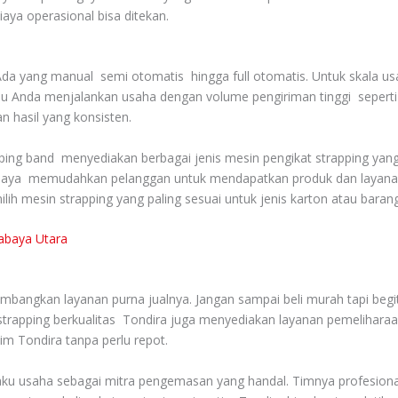
ya operasional bisa ditekan.
. Ada yang manual semi otomatis hingga full otomatis. Untuk skala 
u Anda menjalankan usaha dengan volume pengiriman tinggi seperti p
n hasil yang konsisten.
pping band menyediakan berbagai jenis mesin pengikat strapping yan
abaya memudahkan pelanggan untuk mendapatkan produk dan layanan
ih mesin strapping yang paling sesuai untuk jenis karton atau baran
rabaya Utara
angkan layanan purna jualnya. Jangan sampai beli murah tapi begitu
 strapping berkualitas Tondira juga menyediakan layanan pemeliharaa
tim Tondira tanpa perlu repot.
aku usaha sebagai mitra pengemasan yang handal. Timnya profesional