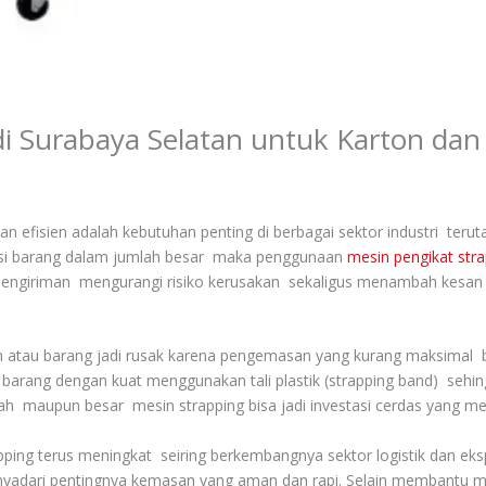
di Surabaya Selatan untuk Karton da
isien adalah kebutuhan penting di berbagai sektor industri terutam
ibusi barang dalam jumlah besar maka penggunaan
mesin pengikat str
ngiriman mengurangi risiko kerusakan sekaligus menambah kesan pr
an atau barang jadi rusak karena pengemasan yang kurang maksimal
au barang dengan kuat menggunakan tali plastik (strapping band) seh
ngah maupun besar mesin strapping bisa jadi investasi cerdas yang me
ping terus meningkat seiring berkembangnya sektor logistik dan ek
adari pentingnya kemasan yang aman dan rapi. Selain membantu me