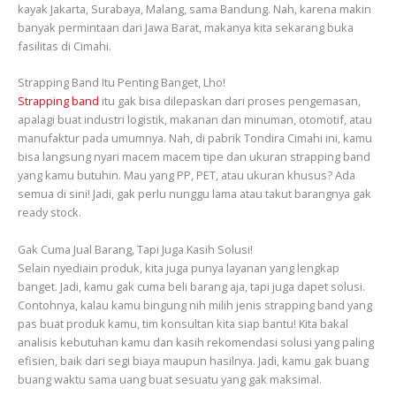
kayak Jakarta, Surabaya, Malang, sama Bandung. Nah, karena makin
banyak permintaan dari Jawa Barat, makanya kita sekarang buka
fasilitas di Cimahi.
Strapping Band Itu Penting Banget, Lho!
Strapping band
itu gak bisa dilepaskan dari proses pengemasan,
apalagi buat industri logistik, makanan dan minuman, otomotif, atau
manufaktur pada umumnya. Nah, di pabrik Tondira Cimahi ini, kamu
bisa langsung nyari macem macem tipe dan ukuran strapping band
yang kamu butuhin. Mau yang PP, PET, atau ukuran khusus? Ada
semua di sini! Jadi, gak perlu nunggu lama atau takut barangnya gak
ready stock.
Gak Cuma Jual Barang, Tapi Juga Kasih Solusi!
Selain nyediain produk, kita juga punya layanan yang lengkap
banget. Jadi, kamu gak cuma beli barang aja, tapi juga dapet solusi.
Contohnya, kalau kamu bingung nih milih jenis strapping band yang
pas buat produk kamu, tim konsultan kita siap bantu! Kita bakal
analisis kebutuhan kamu dan kasih rekomendasi solusi yang paling
efisien, baik dari segi biaya maupun hasilnya. Jadi, kamu gak buang
buang waktu sama uang buat sesuatu yang gak maksimal.