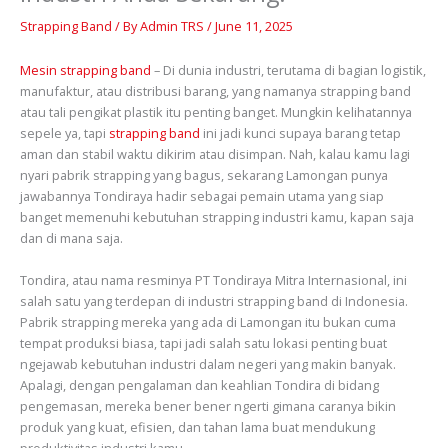
Strapping Band
/ By
Admin TRS
/
June 11, 2025
Mesin strapping band
– Di dunia industri, terutama di bagian logistik,
manufaktur, atau distribusi barang, yang namanya strapping band
atau tali pengikat plastik itu penting banget. Mungkin kelihatannya
sepele ya, tapi
strapping band
ini jadi kunci supaya barang tetap
aman dan stabil waktu dikirim atau disimpan. Nah, kalau kamu lagi
nyari pabrik strapping yang bagus, sekarang Lamongan punya
jawabannya Tondiraya hadir sebagai pemain utama yang siap
banget memenuhi kebutuhan strapping industri kamu, kapan saja
dan di mana saja.
Tondira, atau nama resminya PT Tondiraya Mitra Internasional, ini
salah satu yang terdepan di industri strapping band di Indonesia.
Pabrik strapping mereka yang ada di Lamongan itu bukan cuma
tempat produksi biasa, tapi jadi salah satu lokasi penting buat
ngejawab kebutuhan industri dalam negeri yang makin banyak.
Apalagi, dengan pengalaman dan keahlian Tondira di bidang
pengemasan, mereka bener bener ngerti gimana caranya bikin
produk yang kuat, efisien, dan tahan lama buat mendukung
produktivitas industri kamu.