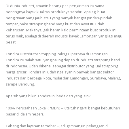
Di dunia industri, amanin barang pas pengiriman itu sama
pentingnya kayak kualitas produknya sendiri. Apalagi buat
pengiriman yang jauh atau yang banyak banget pindah-pindah
tempat, pake strapping band yang kuat dan awet itu udah
keharusan. Makanya, gak heran kalo permintaan buat produk ini
terus naik, apalagi di daerah industri kayak Lamongan yang lagi maju
pesat.
Tondira Distributor Strapping Paling Dipercaya di Lamongan
Tondira itu salah satu yang paling depan di industri strapping band
di Indonesia. Udah dikenal sebagai distributor yang jual strapping
harga grosir, Tondira ini udah ngelayanin banyak banget sektor
industri dari berbagai kota, mulai dari Lamongan, Surabaya, Malang,
sampe Bandung.
Apa sih yang bikin Tondira ini beda dari yang lain?
100% Perusahaan Lokal (PMDN) – Kita tuh ngerti banget kebutuhan
pasar di dalam negeri.
Cabang dan layanan tersebar – Jadi gampangin pelanggan di