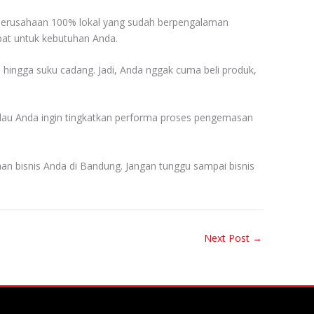
h perusahaan 100% lokal yang sudah berpengalaman
pat untuk kebutuhan Anda.
, hingga suku cadang. Jadi, Anda nggak cuma beli produk,
 kalau Anda ingin tingkatkan performa proses pengemasan
an bisnis Anda di Bandung. Jangan tunggu sampai bisnis
Next Post
→