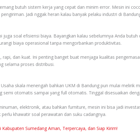
emang butuh sistem kerja yang cepat dan minim error. Mesin ini coc
ngiriman. Jadi nggak heran kalau banyak pelaku industri di Bandung 
i juga soal efisiensi biaya. Bayangkan kalau sebelumnya Anda butuh 
urangi biaya operasional tanpa mengorbankan produktivitas.
am, rapi, dan kuat. Ini penting banget buat menjaga kualitas pengemasa
g selama proses distribusi.
ini. Usaha skala menengah bahkan UKM di Bandung pun mulai melirik 
ang semi otomatis sampai yang full otomatis. Tinggal disesuaikan den
uman, elektronik, atau bahkan furniture, mesin ini bisa jadi inves
 perlu khawatir soal perawatan dan suku cadangnya.
 di Kabupaten Sumedang Aman, Terpercaya, dan Siap Kirim!