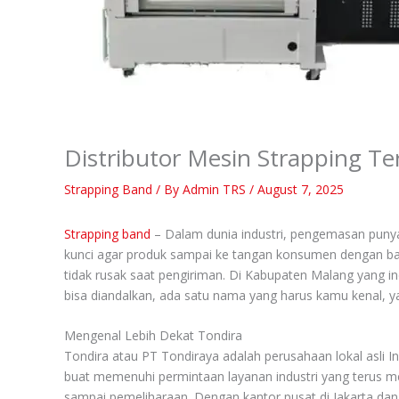
Distributor Mesin Strapping T
Strapping Band
/ By
Admin TRS
/
August 7, 2025
Strapping band
– Dalam dunia industri, pengemasan punya
kunci agar produk sampai ke tangan konsumen dengan ba
tidak rusak saat pengiriman. Di Kabupaten Malang yang in
bisa diandalkan, ada satu nama yang harus kamu kenal, ya
Mengenal Lebih Dekat Tondira
Tondira atau PT Tondiraya adalah perusahaan lokal asli 
buat memenuhi permintaan layanan industri yang terus me
sampai pemeliharaan. Dengan kantor pusat di Jakarta dan