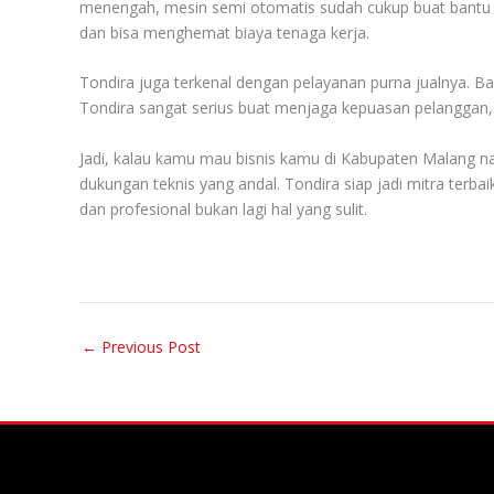
menengah, mesin semi otomatis sudah cukup buat bantu pr
dan bisa menghemat biaya tenaga kerja.
Tondira juga terkenal dengan pelayanan purna jualnya. Ba
Tondira sangat serius buat menjaga kepuasan pelanggan, t
Jadi, kalau kamu mau bisnis kamu di Kabupaten Malang nai
dukungan teknis yang andal. Tondira siap jadi mitra terba
dan profesional bukan lagi hal yang sulit.
←
Previous Post