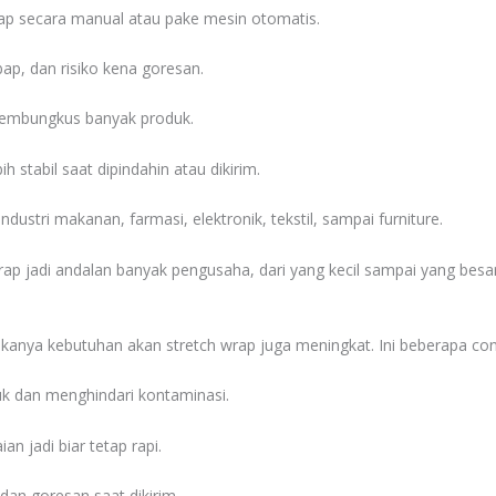
rap secara manual atau pake mesin otomatis.
ap, dan risiko kena goresan.
t membungkus banyak produk.
 stabil saat dipindahin atau dikirim.
ustri makanan, farmasi, elektronik, tekstil, sampai furniture.
ap jadi andalan banyak pengusaha, dari yang kecil sampai yang besar
makanya kebutuhan akan stretch wrap juga meningkat. Ini beberapa c
k dan menghindari kontaminasi.
n jadi biar tetap rapi.
 dan goresan saat dikirim.