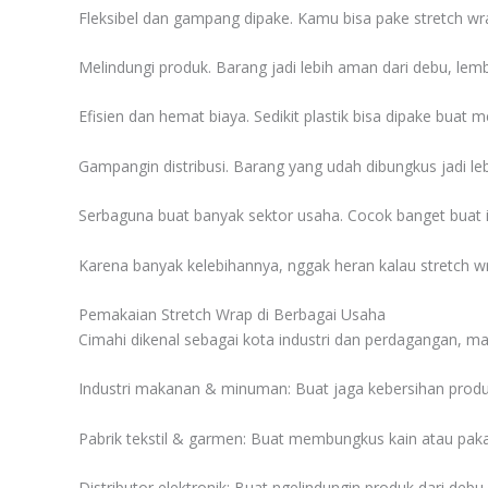
Fleksibel dan gampang dipake. Kamu bisa pake stretch w
Melindungi produk. Barang jadi lebih aman dari debu, lemb
Efisien dan hemat biaya. Sedikit plastik bisa dipake bua
Gampangin distribusi. Barang yang udah dibungkus jadi lebih
Serbaguna buat banyak sektor usaha. Cocok banget buat ind
Karena banyak kelebihannya, nggak heran kalau stretch wr
Pemakaian Stretch Wrap di Berbagai Usaha
Cimahi dikenal sebagai kota industri dan perdagangan, 
Industri makanan & minuman: Buat jaga kebersihan produ
Pabrik tekstil & garmen: Buat membungkus kain atau pakaia
Distributor elektronik: Buat ngelindungin produk dari debu