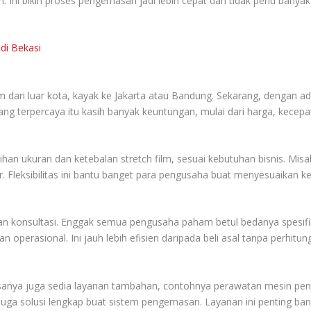
. Ini bikin proses pengemasan jadi lebih cepat dan tidak perlu banyak 
di Bekasi
m dari luar kota, kayak ke Jakarta atau Bandung. Sekarang, dengan ad
l yang terpercaya itu kasih banyak keuntungan, mulai dari harga, kece
ilihan ukuran dan ketebalan stretch film, sesuai kebutuhan bisnis. Mis
esar. Fleksibilitas ini bantu banget para pengusaha buat menyesuaikan
yanan konsultasi. Enggak semua pengusaha paham betul bedanya spesifi
 operasional. Ini jauh lebih efisien daripada beli asal tanpa perhitu
s biasanya juga sedia layanan tambahan, contohnya perawatan mesin 
a solusi lengkap buat sistem pengemasan. Layanan ini penting banget