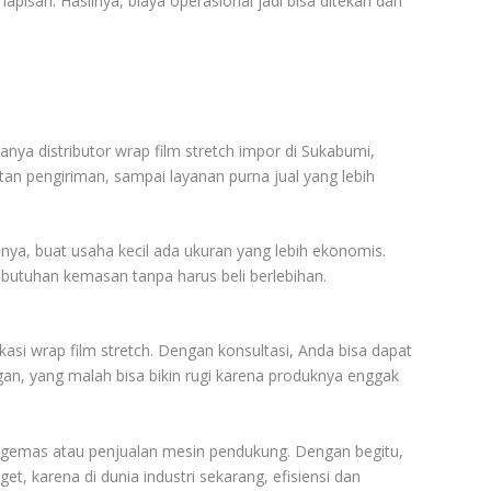
lapisan. Hasilnya, biaya operasional jadi bisa ditekan dan
anya distributor wrap film stretch impor di Sukabumi,
patan pengiriman, sampai layanan purna jual yang lebih
alnya, buat usaha kecil ada ukuran yang lebih ekonomis.
 kebutuhan kemasan tanpa harus beli berlebihan.
kasi wrap film stretch. Dengan konsultasi, Anda bisa dapat
ngan, yang malah bisa bikin rugi karena produknya enggak
pengemas atau penjualan mesin pendukung. Dengan begitu,
, karena di dunia industri sekarang, efisiensi dan