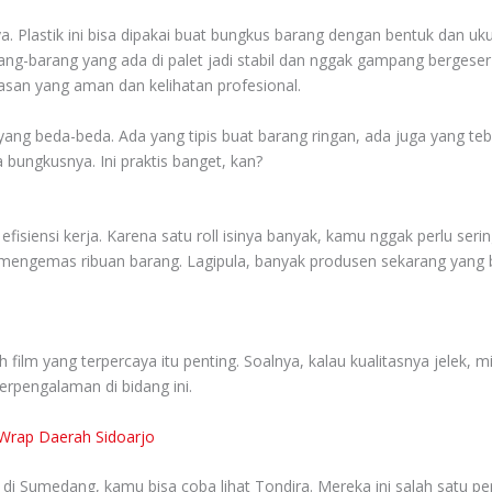
snya. Plastik ini bisa dipakai buat bungkus barang dengan bentuk dan 
g-barang yang ada di palet jadi stabil dan nggak gampang bergeser 
masan yang aman dan kelihatan profesional.
 yang beda-beda. Ada yang tipis buat barang ringan, ada juga yang teb
a bungkusnya. Ini praktis banget, kan?
fisiensi kerja. Karena satu roll isinya banyak, kamu nggak perlu sering-
engemas ribuan barang. Lagipula, banyak produsen sekarang yang biki
 film yang terpercaya itu penting. Soalnya, kalau kualitasnya jelek, 
rpengalaman di bidang ini.
 Wrap Daerah Sidoarjo
besar di Sumedang, kamu bisa coba lihat Tondira. Mereka ini salah sat