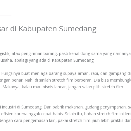
 Besar di Kabupaten Sumedang
logistik, atau pengiriman barang, pasti kenal dong sama yang namanya s
ku usaha, apalagi yang ada di Kabupaten Sumedang.
ng. Fungsinya buat menjaga barang supaya aman, rapi, dan gampang di
dengan benar. Nah, di sinilah stretch film berperan. Dia bisa membun
akanya, kalau mau bisnis lancar, jangan salah pilih stretch film.
bagai industri di Sumedang. Dari pabrik makanan, gudang penyimpanan
efisien karena nggak cepat habis. Selain itu, bahan stretch film ini le
engan cara pengemasan lain, pakai stretch film jauh lebih praktis da