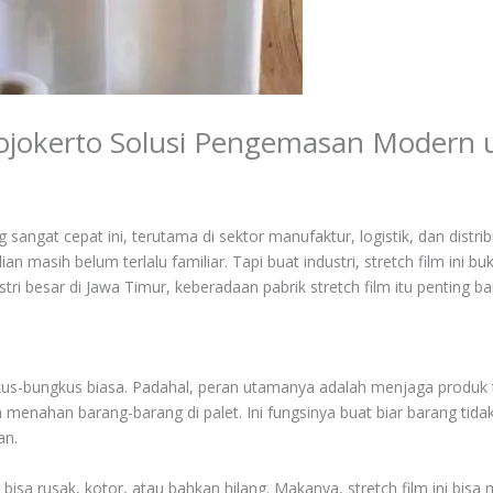
 Mojokerto Solusi Pengemasan Modern 
 sangat cepat ini, terutama di sektor manufaktur, logistik, dan distrib
lian masih belum terlalu familiar. Tapi buat industri, stretch film ini 
tri besar di Jawa Timur, keberadaan pabrik stretch film itu penting 
kus-bungkus biasa. Padahal, peran utamanya adalah menjaga produk te
nahan barang-barang di palet. Ini fungsinya buat biar barang tidak ges
an.
 bisa rusak, kotor, atau bahkan hilang. Makanya, stretch film ini bi