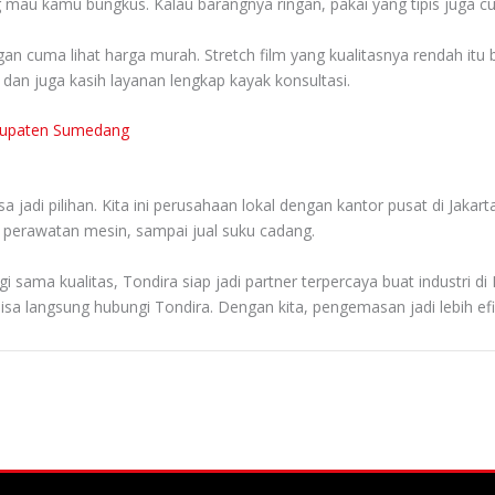
au kamu bungkus. Kalau barangnya ringan, pakai yang tipis juga cukup
ngan cuma lihat harga murah. Stretch film yang kualitasnya rendah it
dan juga kasih layanan lengkap kayak konsultasi.
abupaten Sumedang
n
jadi pilihan. Kita ini perusahaan lokal dengan kantor pusat di Jakar
i, perawatan mesin, sampai jual suku cadang.
ma kualitas, Tondira siap jadi partner terpercaya buat industri di M
isa langsung hubungi Tondira. Dengan kita, pengemasan jadi lebih efi