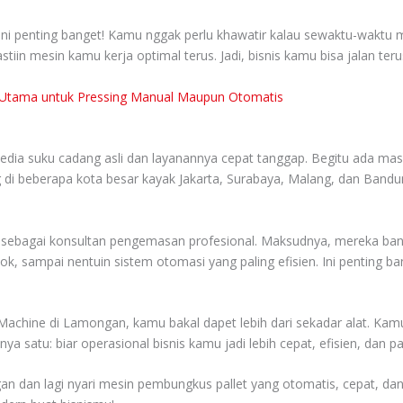
ni penting banget! Kamu nggak perlu khawatir kalau sewaktu-waktu m
in mesin kamu kerja optimal terus. Jadi, bisnis kamu bisa jalan teru
ihan Utama untuk Pressing Manual Maupun Otomatis
eka sedia suku cadang asli dan layanannya cepat tanggap. Begitu ada
di beberapa kota besar kayak Jakarta, Surabaya, Malang, dan Bandung
al sebagai konsultan pengemasan profesional. Maksudnya, mereka ban
ocok, sampai nentuin sistem otomasi yang paling efisien. Ini penting b
Machine di Lamongan, kamu bakal dapet lebih dari sekadar alat. Kamu 
a satu: biar operasional bisnis kamu jadi lebih cepat, efisien, dan 
an dan lagi nyari mesin pembungkus pallet yang otomatis, cepat, dan 