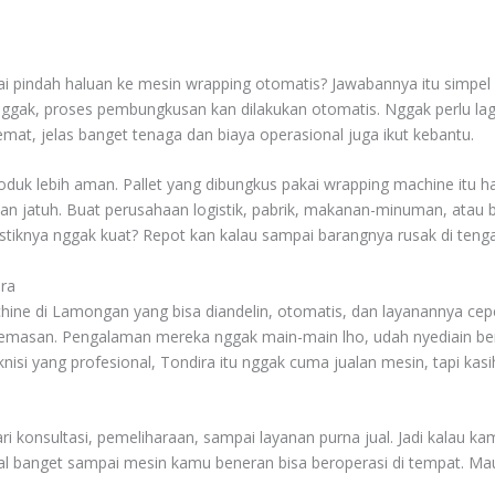
pindah haluan ke mesin wrapping otomatis? Jawabannya itu simpel 
a nggak, proses pembungkusan kan dilakukan otomatis. Nggak perlu la
 hemat, jelas banget tenaga dan biaya operasional juga ikut kebantu.
duk lebih aman. Pallet yang dibungkus pakai wrapping machine itu hasi
an jatuh. Buat perusahaan logistik, pabrik, makanan-minuman, atau b
astiknya nggak kuat? Repot kan kalau sampai barangnya rusak di tenga
ira
chine di Lamongan yang bisa diandelin, otomatis, dan layanannya cepe
gemasan. Pengalaman mereka nggak main-main lho, udah nyediain ber
i yang profesional, Tondira itu nggak cuma jualan mesin, tapi kasi
i konsultasi, pemeliharaan, sampai layanan purna jual. Jadi kalau k
awal banget sampai mesin kamu beneran bisa beroperasi di tempat. Ma