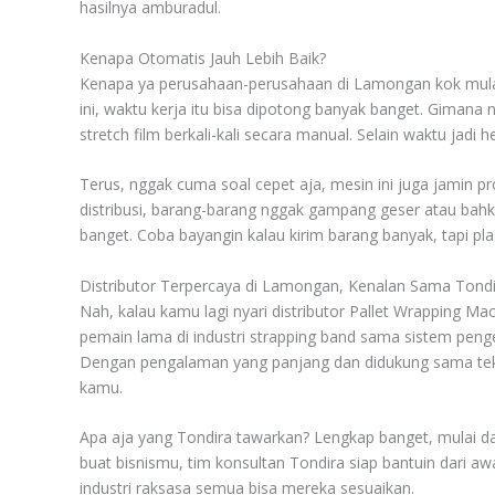
hasilnya amburadul.
Kenapa Otomatis Jauh Lebih Baik?
Kenapa ya perusahaan-perusahaan di Lamongan kok mulai 
ini, waktu kerja itu bisa dipotong banyak banget. Giman
stretch film berkali-kali secara manual. Selain waktu jadi
Terus, nggak cuma soal cepet aja, mesin ini juga jamin pro
distribusi, barang-barang nggak gampang geser atau bahk
banget. Coba bayangin kalau kirim barang banyak, tapi pl
Distributor Terpercaya di Lamongan, Kenalan Sama Tond
Nah, kalau kamu lagi nyari distributor Pallet Wrapping Ma
pemain lama di industri strapping band sama sistem pen
Dengan pengalaman yang panjang dan didukung sama teknis
kamu.
Apa aja yang Tondira tawarkan? Lengkap banget, mulai dar
buat bisnismu, tim konsultan Tondira siap bantuin dari 
industri raksasa semua bisa mereka sesuaikan.