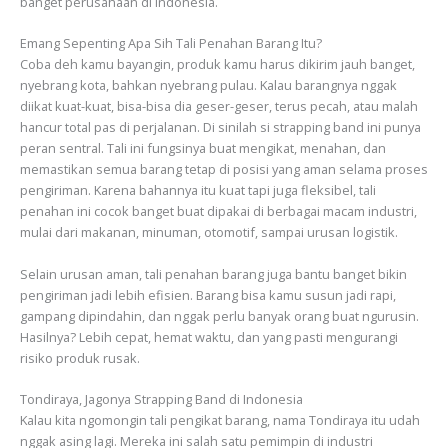
banget perusahaan di Indonesia.
Emang Sepenting Apa Sih Tali Penahan Barang Itu?
Coba deh kamu bayangin, produk kamu harus dikirim jauh banget,
nyebrang kota, bahkan nyebrang pulau. Kalau barangnya nggak
diikat kuat-kuat, bisa-bisa dia geser-geser, terus pecah, atau malah
hancur total pas di perjalanan. Di sinilah si strapping band ini punya
peran sentral. Tali ini fungsinya buat mengikat, menahan, dan
memastikan semua barang tetap di posisi yang aman selama proses
pengiriman. Karena bahannya itu kuat tapi juga fleksibel, tali
penahan ini cocok banget buat dipakai di berbagai macam industri,
mulai dari makanan, minuman, otomotif, sampai urusan logistik.
Selain urusan aman, tali penahan barang juga bantu banget bikin
pengiriman jadi lebih efisien. Barang bisa kamu susun jadi rapi,
gampang dipindahin, dan nggak perlu banyak orang buat ngurusin.
Hasilnya? Lebih cepat, hemat waktu, dan yang pasti mengurangi
risiko produk rusak.
Tondiraya, Jagonya Strapping Band di Indonesia
Kalau kita ngomongin tali pengikat barang, nama Tondiraya itu udah
nggak asing lagi. Mereka ini salah satu pemimpin di industri