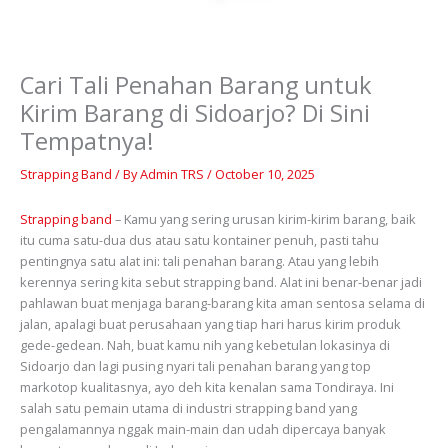
Cari Tali Penahan Barang untuk
Kirim Barang di Sidoarjo? Di Sini
Tempatnya!
Strapping Band
/ By
Admin TRS
/
October 10, 2025
Strapping band
– Kamu yang sering urusan kirim-kirim barang, baik
itu cuma satu-dua dus atau satu kontainer penuh, pasti tahu
pentingnya satu alat ini: tali penahan barang. Atau yang lebih
kerennya sering kita sebut strapping band. Alat ini benar-benar jadi
pahlawan buat menjaga barang-barang kita aman sentosa selama di
jalan, apalagi buat perusahaan yang tiap hari harus kirim produk
gede-gedean. Nah, buat kamu nih yang kebetulan lokasinya di
Sidoarjo dan lagi pusing nyari tali penahan barang yang top
markotop kualitasnya, ayo deh kita kenalan sama Tondiraya. Ini
salah satu pemain utama di industri strapping band yang
pengalamannya nggak main-main dan udah dipercaya banyak