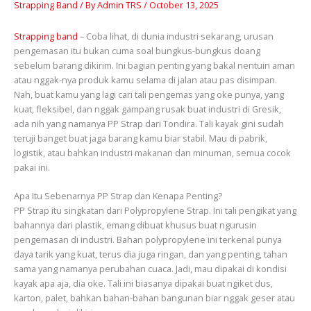
Strapping Band
/ By
Admin TRS
/
October 13, 2025
Strapping band
– Coba lihat, di dunia industri sekarang, urusan
pengemasan itu bukan cuma soal bungkus-bungkus doang
sebelum barang dikirim. Ini bagian penting yang bakal nentuin aman
atau nggak-nya produk kamu selama di jalan atau pas disimpan.
Nah, buat kamu yang lagi cari tali pengemas yang oke punya, yang
kuat, fleksibel, dan nggak gampang rusak buat industri di Gresik,
ada nih yang namanya PP Strap dari Tondira. Tali kayak gini sudah
teruji banget buat jaga barang kamu biar stabil. Mau di pabrik,
logistik, atau bahkan industri makanan dan minuman, semua cocok
pakai ini.
Apa Itu Sebenarnya PP Strap dan Kenapa Penting?
PP Strap itu singkatan dari Polypropylene Strap. Ini tali pengikat yang
bahannya dari plastik, emang dibuat khusus buat ngurusin
pengemasan di industri. Bahan polypropylene ini terkenal punya
daya tarik yang kuat, terus dia juga ringan, dan yang penting, tahan
sama yang namanya perubahan cuaca. Jadi, mau dipakai di kondisi
kayak apa aja, dia oke. Tali ini biasanya dipakai buat ngiket dus,
karton, palet, bahkan bahan-bahan bangunan biar nggak geser atau