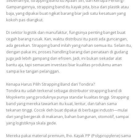
Sebenarnya, Strapping Band Itu Apaan Sih, dan Kenapa Penting?
Gampangannya, strapping band itu kayak pita, bisa dari plastik atau
baja, yang dipakai buat ngikat barang biar jadi satu kesatuan yang
kokoh pas diangkut.
Di sektor logistik dan manufaktur, fungsinya penting banget buat
cegah barang rusak. Kan, waktu distribusi itu pasti ada guncangan,
ada gesekan. Strapping band inilah yang nahan semua itu. Selain itu,
dengan pakai ini, proses handling barang dan penataan di gudang
juga jadi lebih gampang dan efisien. Jadi, ini bukan sekadar alat
bantu aja, tapi semacam investasi biar kualitas produkmu aman
sampai ke tangan pelanggan.
Kenapa Harus Pilih Strapping Band dari Tondira?
Tondira itu udah terkenal sebagai distributor strapping band di
Mojokerto yang produknya punya standar kualitas tinggi. Strapping
band yang mereka tawarkan itu kuat, lentur, dan tahan sama
tekanan tinggi. Cocok deh buat dipakai di berbagai industri—mulai
dari yang bergerak di makanan, bahan bangunan, otomotif, sampai
yang logistiknya skala gede.
Mereka pakai material premium, lho. Kayak PP (Polypropylene) sama