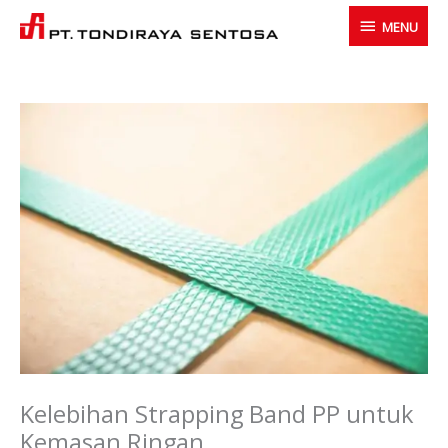
Skip
MENU
MENU
to
content
Kelebihan Strapping Band PP untuk
Kemasan Ringan