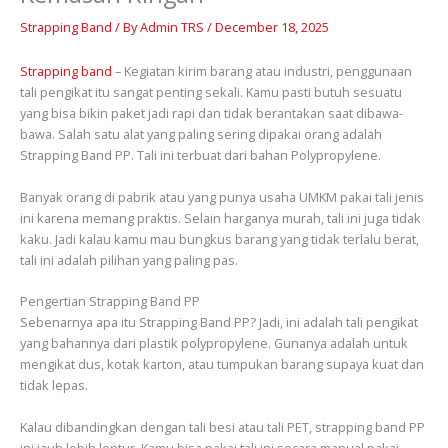
Strapping Band
/ By
Admin TRS
/
December 18, 2025
Strapping band
– Kegiatan kirim barang atau industri, penggunaan
tali pengikat itu sangat penting sekali. Kamu pasti butuh sesuatu
yang bisa bikin paket jadi rapi dan tidak berantakan saat dibawa-
bawa. Salah satu alat yang paling sering dipakai orang adalah
Strapping Band PP. Tali ini terbuat dari bahan Polypropylene.
Banyak orang di pabrik atau yang punya usaha UMKM pakai tali jenis
ini karena memang praktis. Selain harganya murah, tali ini juga tidak
kaku. Jadi kalau kamu mau bungkus barang yang tidak terlalu berat,
tali ini adalah pilihan yang paling pas.
Pengertian Strapping Band PP
Sebenarnya apa itu Strapping Band PP? Jadi, ini adalah tali pengikat
yang bahannya dari plastik polypropylene. Gunanya adalah untuk
mengikat dus, kotak karton, atau tumpukan barang supaya kuat dan
tidak lepas.
Kalau dibandingkan dengan tali besi atau tali PET, strapping band PP
ini jauh lebih lentur. Kamu bisa pakai tali ini secara manual pakai