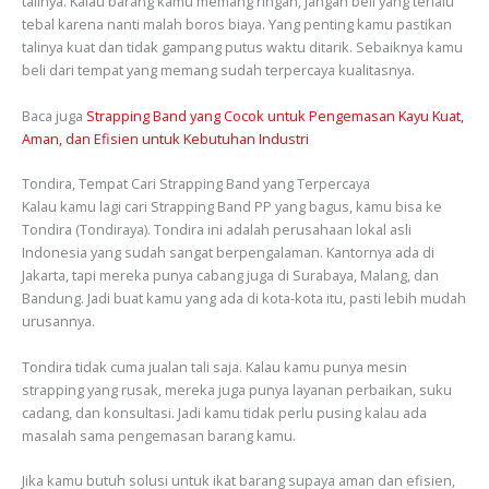
talinya. Kalau barang kamu memang ringan, jangan beli yang terlalu
tebal karena nanti malah boros biaya. Yang penting kamu pastikan
talinya kuat dan tidak gampang putus waktu ditarik. Sebaiknya kamu
beli dari tempat yang memang sudah terpercaya kualitasnya.
Baca juga
Strapping Band yang Cocok untuk Pengemasan Kayu Kuat,
Aman, dan Efisien untuk Kebutuhan Industri
Tondira, Tempat Cari Strapping Band yang Terpercaya
Kalau kamu lagi cari Strapping Band PP yang bagus, kamu bisa ke
Tondira (Tondiraya). Tondira ini adalah perusahaan lokal asli
Indonesia yang sudah sangat berpengalaman. Kantornya ada di
Jakarta, tapi mereka punya cabang juga di Surabaya, Malang, dan
Bandung. Jadi buat kamu yang ada di kota-kota itu, pasti lebih mudah
urusannya.
Tondira tidak cuma jualan tali saja. Kalau kamu punya mesin
strapping yang rusak, mereka juga punya layanan perbaikan, suku
cadang, dan konsultasi. Jadi kamu tidak perlu pusing kalau ada
masalah sama pengemasan barang kamu.
Jika kamu butuh solusi untuk ikat barang supaya aman dan efisien,