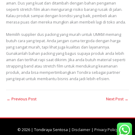
aman. Dus yang kuat dan ditambah dengan bahan pengaman
seperti stretch film akan mengurangi risiko barang rusak di jalan.
Kalau produk sampai dengan kondisi yang baik, pembeli akan
merasa puas dan mereka mungkin akan membeli lagi di toko anda.
Memilih supplier dus packing yang murah untuk UMKM memang
butuh cara yang tepat. Anda jangan cuma tergoda dengan harga
yang sangat murah, tapi lihat juga kualitas dan layanannya.
Gunakanlah bahan packing yang bagus supaya produk anda lebih
aman dan terlihat rapi saat dikirim. Jika anda butuh material seperti
strapping band atau stretch film untuk mendukung keamanan
produk, anda bisa mempertimbangkan Tondira sebagai partner
yang tepat untuk membantu bisnis anda jadi lebih efisien.
←
Previous Post
Next Post
→
© 2026 |
Tondiraya Sentosa
|
Disclaimer
|
Privacy Policy