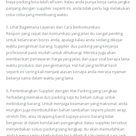
biaya packing bisa lebih efisien. Kalau anda punya kerja sama jangka
panjang dengan supplier seperti ini, anda tidak perlu lagi melakukan
coba-coba yang membuang waktu.
5. Lihat Bagaimana Layanan dan Cara Berkomunikasi
Respon yang cepat dan komunikasi yang jelas itu sangat penting
untuk kelancaran bisnis anda, apalagi kalau anda sedang dikejar
waktu pengiriman barang. Supplier dus packing yang kerjanya
profesional pasti mudah untuk dihubungi. Mereka juga akan
memberikan penawaran harga yang jelas dan jujur soal berapa lama
waktu produksi dan pengirimannya. Hal-hal yang terlihat kecil
seperti ini sering kali menjadi alasan kenapa anda merasa nyaman
bekerja sama dalam waktu yang lama.
6. Pertimbangkan Supplier dengan Alat Packing yang Lengkap
Terkadang memakai dus packing saja itu belum cukup untuk
melindungi barang. Untuk menjaga keamanan yang maksimal, anda
mungkin juga membutuhkan bahan tambahan seperti plastic wrap,
stretch film, atau strapping band supaya posisi barang tidak
bergeser di dalam kendaraan pengangkut. Kalau supplier tersebut
menyediakan solusi packing yang lengkap, itu akan memudahkan
anda karena semua kebutuhan bisa dibeli di satu tempat saja. Jadi