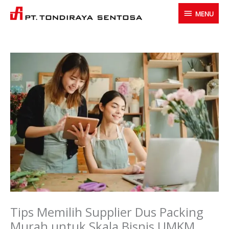
Skip
MENU
MENU
to
content
Tips Memilih Supplier Dus Packing
Murah untuk Skala Bisnis UMKM