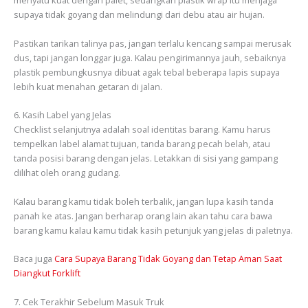
menyatu kuat dengan palet, sedangkan plastik wrap itu menjaga
supaya tidak goyang dan melindungi dari debu atau air hujan.
Pastikan tarikan talinya pas, jangan terlalu kencang sampai merusak
dus, tapi jangan longgar juga. Kalau pengirimannya jauh, sebaiknya
plastik pembungkusnya dibuat agak tebal beberapa lapis supaya
lebih kuat menahan getaran di jalan.
6. Kasih Label yang Jelas
Checklist selanjutnya adalah soal identitas barang. Kamu harus
tempelkan label alamat tujuan, tanda barang pecah belah, atau
tanda posisi barang dengan jelas. Letakkan di sisi yang gampang
dilihat oleh orang gudang.
Kalau barang kamu tidak boleh terbalik, jangan lupa kasih tanda
panah ke atas. Jangan berharap orang lain akan tahu cara bawa
barang kamu kalau kamu tidak kasih petunjuk yang jelas di paletnya.
Baca juga
Cara Supaya Barang Tidak Goyang dan Tetap Aman Saat
Diangkut Forklift
7. Cek Terakhir Sebelum Masuk Truk