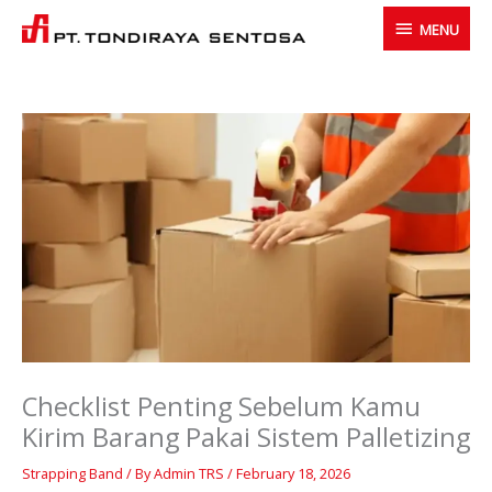
Skip
MENU
MENU
to
content
Checklist Penting Sebelum Kamu
Kirim Barang Pakai Sistem Palletizing
Strapping Band
/ By
Admin TRS
/
February 18, 2026