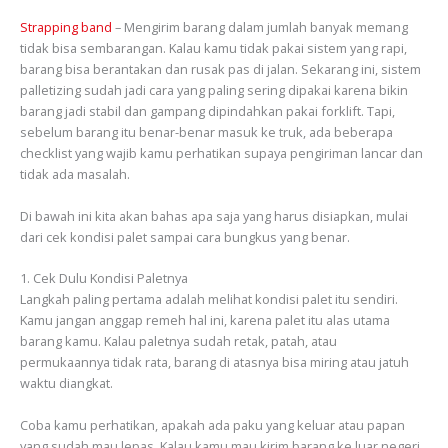
Strapping band
– Mengirim barang dalam jumlah banyak memang
tidak bisa sembarangan. Kalau kamu tidak pakai sistem yang rapi,
barang bisa berantakan dan rusak pas di jalan. Sekarang ini, sistem
palletizing sudah jadi cara yang paling sering dipakai karena bikin
barang jadi stabil dan gampang dipindahkan pakai forklift. Tapi,
sebelum barang itu benar-benar masuk ke truk, ada beberapa
checklist yang wajib kamu perhatikan supaya pengiriman lancar dan
tidak ada masalah.
Di bawah ini kita akan bahas apa saja yang harus disiapkan, mulai
dari cek kondisi palet sampai cara bungkus yang benar.
1. Cek Dulu Kondisi Paletnya
Langkah paling pertama adalah melihat kondisi palet itu sendiri.
Kamu jangan anggap remeh hal ini, karena palet itu alas utama
barang kamu. Kalau paletnya sudah retak, patah, atau
permukaannya tidak rata, barang di atasnya bisa miring atau jatuh
waktu diangkat.
Coba kamu perhatikan, apakah ada paku yang keluar atau papan
yang sudah mau lepas. Kalau kamu mau kirim barang ke luar negeri