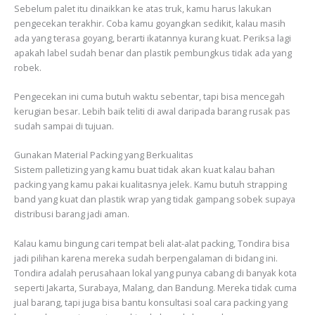
Sebelum palet itu dinaikkan ke atas truk, kamu harus lakukan
pengecekan terakhir. Coba kamu goyangkan sedikit, kalau masih
ada yang terasa goyang, berarti ikatannya kurang kuat. Periksa lagi
apakah label sudah benar dan plastik pembungkus tidak ada yang
robek.
Pengecekan ini cuma butuh waktu sebentar, tapi bisa mencegah
kerugian besar. Lebih baik teliti di awal daripada barang rusak pas
sudah sampai di tujuan.
Gunakan Material Packing yang Berkualitas
Sistem palletizing yang kamu buat tidak akan kuat kalau bahan
packing yang kamu pakai kualitasnya jelek. Kamu butuh strapping
band yang kuat dan plastik wrap yang tidak gampang sobek supaya
distribusi barang jadi aman.
Kalau kamu bingung cari tempat beli alat-alat packing, Tondira bisa
jadi pilihan karena mereka sudah berpengalaman di bidang ini.
Tondira adalah perusahaan lokal yang punya cabang di banyak kota
seperti Jakarta, Surabaya, Malang, dan Bandung. Mereka tidak cuma
jual barang, tapi juga bisa bantu konsultasi soal cara packing yang