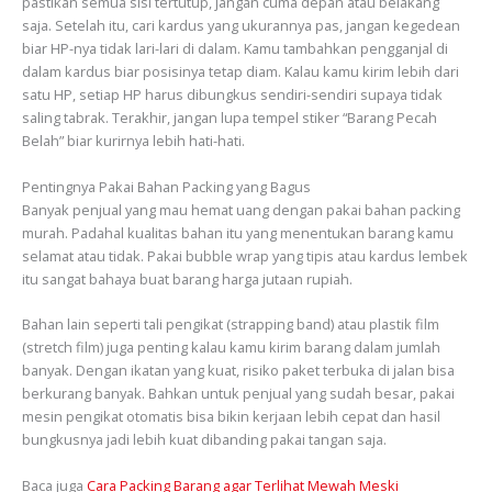
pastikan semua sisi tertutup, jangan cuma depan atau belakang
saja. Setelah itu, cari kardus yang ukurannya pas, jangan kegedean
biar HP-nya tidak lari-lari di dalam. Kamu tambahkan pengganjal di
dalam kardus biar posisinya tetap diam. Kalau kamu kirim lebih dari
satu HP, setiap HP harus dibungkus sendiri-sendiri supaya tidak
saling tabrak. Terakhir, jangan lupa tempel stiker “Barang Pecah
Belah” biar kurirnya lebih hati-hati.
Pentingnya Pakai Bahan Packing yang Bagus
Banyak penjual yang mau hemat uang dengan pakai bahan packing
murah. Padahal kualitas bahan itu yang menentukan barang kamu
selamat atau tidak. Pakai bubble wrap yang tipis atau kardus lembek
itu sangat bahaya buat barang harga jutaan rupiah.
Bahan lain seperti tali pengikat (strapping band) atau plastik film
(stretch film) juga penting kalau kamu kirim barang dalam jumlah
banyak. Dengan ikatan yang kuat, risiko paket terbuka di jalan bisa
berkurang banyak. Bahkan untuk penjual yang sudah besar, pakai
mesin pengikat otomatis bisa bikin kerjaan lebih cepat dan hasil
bungkusnya jadi lebih kuat dibanding pakai tangan saja.
Baca juga
Cara Packing Barang agar Terlihat Mewah Meski