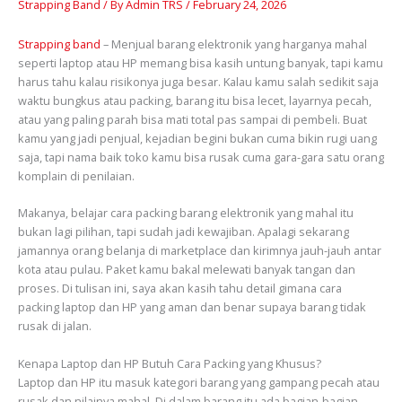
Strapping Band
/ By
Admin TRS
/
February 24, 2026
Strapping band
– Menjual barang elektronik yang harganya mahal
seperti laptop atau HP memang bisa kasih untung banyak, tapi kamu
harus tahu kalau risikonya juga besar. Kalau kamu salah sedikit saja
waktu bungkus atau packing, barang itu bisa lecet, layarnya pecah,
atau yang paling parah bisa mati total pas sampai di pembeli. Buat
kamu yang jadi penjual, kejadian begini bukan cuma bikin rugi uang
saja, tapi nama baik toko kamu bisa rusak cuma gara-gara satu orang
komplain di penilaian.
Makanya, belajar cara packing barang elektronik yang mahal itu
bukan lagi pilihan, tapi sudah jadi kewajiban. Apalagi sekarang
jamannya orang belanja di marketplace dan kirimnya jauh-jauh antar
kota atau pulau. Paket kamu bakal melewati banyak tangan dan
proses. Di tulisan ini, saya akan kasih tahu detail gimana cara
packing laptop dan HP yang aman dan benar supaya barang tidak
rusak di jalan.
Kenapa Laptop dan HP Butuh Cara Packing yang Khusus?
Laptop dan HP itu masuk kategori barang yang gampang pecah atau
rusak dan nilainya mahal. Di dalam barang itu ada bagian-bagian