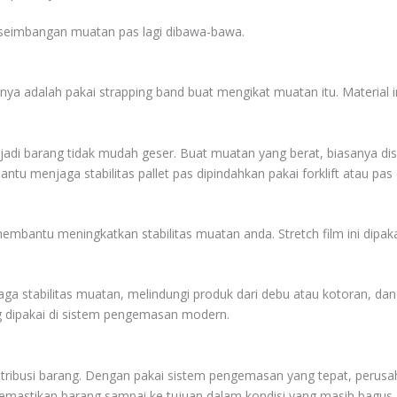
seimbangan muatan pas lagi dibawa-bawa.
utnya adalah pakai strapping band buat mengikat muatan itu. Material
 jadi barang tidak mudah geser. Buat muatan yang berat, biasanya di
antu menjaga stabilitas pallet pas dipindahkan pakai forklift atau pas 
a membantu meningkatkan stabilitas muatan anda. Stretch film ini di
njaga stabilitas muatan, melindungi produk dari debu atau kotoran, d
ing dipakai di sistem pengemasan modern.
 distribusi barang. Dengan pakai sistem pengemasan yang tepat, per
 memastikan barang sampai ke tujuan dalam kondisi yang masih bagus.