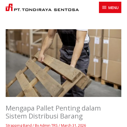
Skip
MENU
MENU
to
content
Mengapa Pallet Penting dalam
Sistem Distribusi Barang
Strapping Band
/ By
Admin TRS
/
March 31, 2026