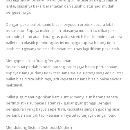
pas lagi didistribusikan. Kalau barang cuma ditaruh begitu saja di
lantai, biasanya bakal berantakan dan susah diatur, jadi mudah
bergeser juga.
Dengan pakai pallet, kamu bisa menyusun produk secara lebih
terstruktur. Supaya makin aman, biasanya muatan itu diikat pakai
strapping band atau dibungkus pakai stretch film. Kombinasi antara
pallet dan plastik pembungkus ini menjaga supaya barang tidak
jatuh atau goyang selama disimpan atau pas lagi dikirim pakai truk.
Mengoptimalkan Ruang Penyimpanan
Selain buat pindah-pindah barang, pallet juga bantu perusahaan
supaya ruang gudang tidak terbuang sia-sia. Barang yang ada di atas
pallet bisa ditata lebih rapi, jadi kapasitas ruang bisa dipakai secara
maksimal.
Pallet juga memungkinkan kamu untuk menyusun barang secara
bertingkat kalau pakai sistem rak gudang yang tinggi. Dengan
pengaturan yang bagus seperti ini, kapasitas simpan gudang bisa
bertambah banyak tapi keamanannya tetap terjaga dengan baik.
Mendukung Sistem Distribusi Modern