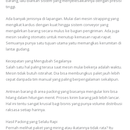
barang, lalu biarkan sistem yang menyelesaikannya dengan presisi
tinggi.
Ada banyak jenisnya di lapangan. Mulai dari mesin strapping yang
mengikat kardus dengan kuat hingga sistem conveyor yang
mengalirkan barang secara mulus ke bagian pengiriman. Ada juga
mesin sealing otomatis untuk menutup kemasan rapat-rapat.
Semuanya punya satu tujuan utama yaitu memangkas kerumitan di
lantai gudang.
Kecepatan yang Mengubah Segalanya
Salah satu hal paling terasa saat mesin mulai bekerja adalah waktu.
Mesin tidak butuh istirahat. Dia bisa membungkus palet jauh lebih
cepat daripada tim manual yang paling berpengalaman sekalipun.
Antrean barang di area packing yang biasanya mengular kini bisa
hilang dalam hitungan menit. Proses kirim barang jadi lebih lancar.
Hal ini tentu sangat krusial bagi bisnis yang punya volume distribusi
raksasa setiap harinya.
Hasil Packing yang Selalu Rapi
Pernah melihat paket yang miring atau ikatannya tidak rata? Itu