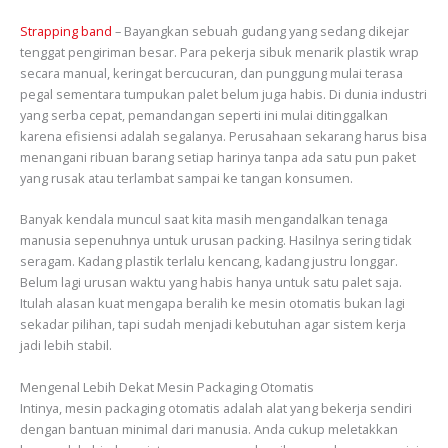
Strapping band
– Bayangkan sebuah gudang yang sedang dikejar
tenggat pengiriman besar. Para pekerja sibuk menarik plastik wrap
secara manual, keringat bercucuran, dan punggung mulai terasa
pegal sementara tumpukan palet belum juga habis. Di dunia industri
yang serba cepat, pemandangan seperti ini mulai ditinggalkan
karena efisiensi adalah segalanya. Perusahaan sekarang harus bisa
menangani ribuan barang setiap harinya tanpa ada satu pun paket
yang rusak atau terlambat sampai ke tangan konsumen.
Banyak kendala muncul saat kita masih mengandalkan tenaga
manusia sepenuhnya untuk urusan packing. Hasilnya sering tidak
seragam. Kadang plastik terlalu kencang, kadang justru longgar.
Belum lagi urusan waktu yang habis hanya untuk satu palet saja.
Itulah alasan kuat mengapa beralih ke mesin otomatis bukan lagi
sekadar pilihan, tapi sudah menjadi kebutuhan agar sistem kerja
jadi lebih stabil.
Mengenal Lebih Dekat Mesin Packaging Otomatis
Intinya, mesin packaging otomatis adalah alat yang bekerja sendiri
dengan bantuan minimal dari manusia. Anda cukup meletakkan