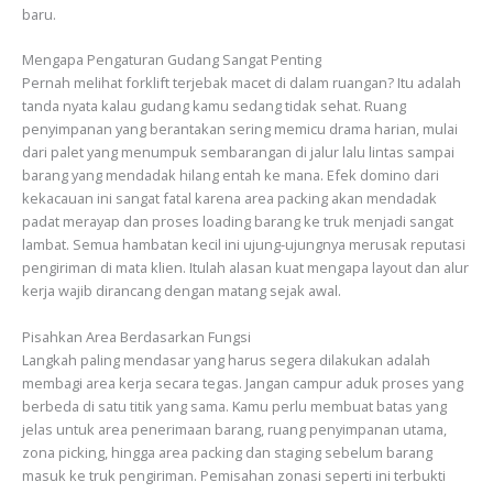
baru.
Mengapa Pengaturan Gudang Sangat Penting
Pernah melihat forklift terjebak macet di dalam ruangan? Itu adalah
tanda nyata kalau gudang kamu sedang tidak sehat. Ruang
penyimpanan yang berantakan sering memicu drama harian, mulai
dari palet yang menumpuk sembarangan di jalur lalu lintas sampai
barang yang mendadak hilang entah ke mana. Efek domino dari
kekacauan ini sangat fatal karena area packing akan mendadak
padat merayap dan proses loading barang ke truk menjadi sangat
lambat. Semua hambatan kecil ini ujung-ujungnya merusak reputasi
pengiriman di mata klien. Itulah alasan kuat mengapa layout dan alur
kerja wajib dirancang dengan matang sejak awal.
Pisahkan Area Berdasarkan Fungsi
Langkah paling mendasar yang harus segera dilakukan adalah
membagi area kerja secara tegas. Jangan campur aduk proses yang
berbeda di satu titik yang sama. Kamu perlu membuat batas yang
jelas untuk area penerimaan barang, ruang penyimpanan utama,
zona picking, hingga area packing dan staging sebelum barang
masuk ke truk pengiriman. Pemisahan zonasi seperti ini terbukti