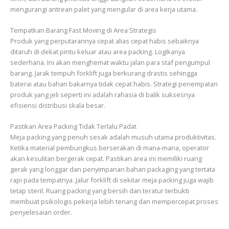
mengurangi antrean palet yang mengular di area kerja utama.
Tempatkan Barang Fast Moving di Area Strategis
Produk yang perputarannya cepat alias cepat habis sebaiknya
ditaruh di dekat pintu keluar atau area packing. Logikanya
sederhana. Ini akan menghemat waktu jalan para staf pengumpul
barang. Jarak tempuh forklift juga berkurang drastis sehingga
baterai atau bahan bakarnya tidak cepat habis. Strategi penempatan
produk yang jeli seperti ini adalah rahasia di balik suksesnya
efisiensi distribusi skala besar.
Pastikan Area Packing Tidak Terlalu Padat
Meja packing yang penuh sesak adalah musuh utama produktivitas.
Ketika material pembungkus berserakan di mana-mana, operator
akan kesulitan bergerak cepat. Pastikan area ini memiliki ruang
gerak yang longgar dan penyimpanan bahan packaging yang tertata
rapi pada tempatnya. Jalur forklift di sekitar meja packing juga wajib
tetap steril. Ruang packing yang bersih dan teratur terbukti
membuat psikologis pekerja lebih tenang dan mempercepat proses
penyelesaian order.