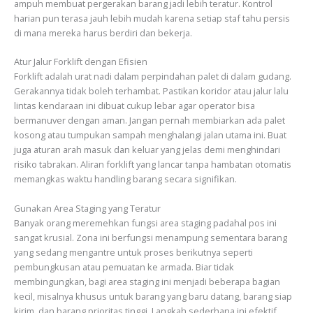
ampuh membuat pergerakan barang jadi lebih teratur. Kontrol
harian pun terasa jauh lebih mudah karena setiap staf tahu persis
di mana mereka harus berdiri dan bekerja.
Atur Jalur Forklift dengan Efisien
Forklift adalah urat nadi dalam perpindahan palet di dalam gudang.
Gerakannya tidak boleh terhambat. Pastikan koridor atau jalur lalu
lintas kendaraan ini dibuat cukup lebar agar operator bisa
bermanuver dengan aman. Jangan pernah membiarkan ada palet
kosong atau tumpukan sampah menghalangi jalan utama ini. Buat
juga aturan arah masuk dan keluar yang jelas demi menghindari
risiko tabrakan. Aliran forklift yang lancar tanpa hambatan otomatis
memangkas waktu handling barang secara signifikan.
Gunakan Area Staging yang Teratur
Banyak orang meremehkan fungsi area staging padahal pos ini
sangat krusial. Zona ini berfungsi menampung sementara barang
yang sedang mengantre untuk proses berikutnya seperti
pembungkusan atau pemuatan ke armada. Biar tidak
membingungkan, bagi area staging ini menjadi beberapa bagian
kecil, misalnya khusus untuk barang yang baru datang, barang siap
kirim, dan barang prioritas tinggi. Langkah sederhana ini efektif