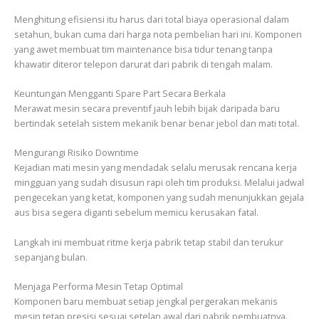
Menghitung efisiensi itu harus dari total biaya operasional dalam
setahun, bukan cuma dari harga nota pembelian hari ini. Komponen
yang awet membuat tim maintenance bisa tidur tenang tanpa
khawatir diteror telepon darurat dari pabrik di tengah malam.
Keuntungan Mengganti Spare Part Secara Berkala
Merawat mesin secara preventif jauh lebih bijak daripada baru
bertindak setelah sistem mekanik benar benar jebol dan mati total.
Mengurangi Risiko Downtime
Kejadian mati mesin yang mendadak selalu merusak rencana kerja
mingguan yang sudah disusun rapi oleh tim produksi. Melalui jadwal
pengecekan yang ketat, komponen yang sudah menunjukkan gejala
aus bisa segera diganti sebelum memicu kerusakan fatal.
Langkah ini membuat ritme kerja pabrik tetap stabil dan terukur
sepanjang bulan.
Menjaga Performa Mesin Tetap Optimal
Komponen baru membuat setiap jengkal pergerakan mekanis
mesin tetap presisi sesuai setelan awal dari pabrik pembuatnya.