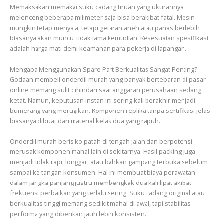
Memaksakan memakai suku cadang tiruan yang ukurannya
melenceng beberapa milimeter saja bisa berakibat fatal. Mesin
mungkin tetap menyala, tetapi getaran aneh atau panas berlebih
biasanya akan muncul tidak lama kemudian. Kesesuaian spesifikasi
adalah harga mati demi keamanan para pekerja di lapangan.
Mengapa Menggunakan Spare Part Berkualitas Sangat Penting?
Godaan membeli onderdil murah yang banyak bertebaran di pasar
online memang sulit dihindari saat anggaran perusahaan sedang
ketat. Namun, keputusan instan ini sering kali berakhir menjadi
bumerang yang merugikan. Komponen replika tanpa sertifikasi jelas
biasanya dibuat dari material kelas dua yang rapuh.
Onderdil murah berisiko patah di tengah jalan dan berpotensi
merusak komponen mahal lain di sekitarnya. Hasil packing juga
menjadi tidak rapi, longgar, atau bahkan gampang terbuka sebelum
sampai ke tangan konsumen. Hal ini membuat biaya perawatan
dalam jangka panjang justru membengkak dua kali lipat akibat
frekuensi perbaikan yang terlalu sering. Suku cadang original atau
berkualitas tinggi memang sedikit mahal di awal, tapi stabilitas
performa yang diberikan jauh lebih konsisten.