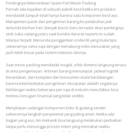
Pentingnya Ketersediaan Spare Part Mesin Packing
Pernah ada kejadian di sebuah pabrik kecil ketika lini produksi
mendadak lumpuh total hanya karena satu komponen kecil aus.
Manajemen panik dan pengiriman barang ke pelabuhan jadi
tertunda berhari hari. Banyak bisnis baru tersadar akan pentingnya
stok suku cadang justru saat kondisi darurat seperti ini sudah
telanjur terjadi. Menunda penggantian onderdil yang mulai tipis
sebenarnya sama saja dengan menabung risiko kerusakan yang
jauh lebih besar pada sistem mekanis lainnya.
Saat mesin packing mendadak mogok, efek domino langsung terasa
di area pengemasan. Antrean barang menumpuk. Jadwal logistik
berantakan, dan komplain dari konsumen mulai berdatangan
karena keterlambatan pengiriman. Kecepatan adalah segalanya.
Kehilangan waktu beberapa jam saja di industri manufaktur bisa
memicu kerugian finansial yang tidak sedikit.
Menyimpan cadangan komponen kritis di gudang sendiri
sebenarnya langkah penyelamat yang paling aman. Ketika ada
bagian yang aus, tim mekanik bisa langsung melakukan perbaikan
tanpa perlu menunggu proses inden yang memakan waktu