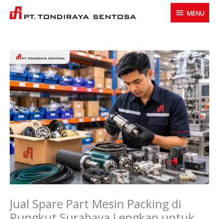
Skip
MENU
MENU
to
content
Jual Spare Part Mesin Packing di
Rungkut Surabaya Lengkap untuk