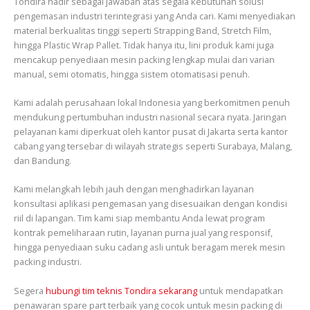
Tondira hadir sebagai jawaban atas segala kebutuhan solusi
pengemasan industri terintegrasi yang Anda cari. Kami menyediakan
material berkualitas tinggi seperti Strapping Band, Stretch Film,
hingga Plastic Wrap Pallet. Tidak hanya itu, lini produk kami juga
mencakup penyediaan mesin packing lengkap mulai dari varian
manual, semi otomatis, hingga sistem otomatisasi penuh.
Kami adalah perusahaan lokal Indonesia yang berkomitmen penuh
mendukung pertumbuhan industri nasional secara nyata. Jaringan
pelayanan kami diperkuat oleh kantor pusat di Jakarta serta kantor
cabang yang tersebar di wilayah strategis seperti Surabaya, Malang,
dan Bandung.
Kami melangkah lebih jauh dengan menghadirkan layanan
konsultasi aplikasi pengemasan yang disesuaikan dengan kondisi
riil di lapangan. Tim kami siap membantu Anda lewat program
kontrak pemeliharaan rutin, layanan purna jual yang responsif,
hingga penyediaan suku cadang asli untuk beragam merek mesin
packing industri.
Segera
hubungi tim teknis Tondira sekarang
untuk mendapatkan
penawaran spare part terbaik yang cocok untuk mesin packing di