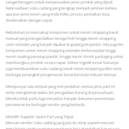
sangat beragam untuk menyesuaikan jenis produk yang dijual.
Ketersediaan suku cadang yang lengkap menjadi jaminan bahwa
apa pun jenis mesin yang Anda miliki, proses perbaikan bisa
diselesaikan dengan cepat.
Kebutuhan ini mencakup komponen untuk mesin strapping band
manual yang mengandalkan tenaga fisik hingga mesin strapping
semi otomatis yang banyak dipakai di gudang ekspedisi. Ada juga lini
komponen untuk mesin strapping otomatis berkecepatan tinggi,
mesin sealing penutup plastik, hingga mesin shrink packaging untuk
membungkus produk secara rapat. Sektor logistik besar biasanya
juga membutuhkan suku cadang untuk mesin wrapping pallet serta
berbagai perangkat pengemasan berat berskala industri lainnya.
Mempunyai satu tempat yang menyediakan semua jenis part ini
tentu menghemat waktu tim pengadaan barang di perusahaan.
Mereka tidak perlu lagi menyebar banyak dokumen permintaan
penawaran ke berbagai vendor yang berbeda.
Memilih Supplier Spare Part yang Tepat
Mencari vendor suku cadang yang pas itu mirip seperti mencari
mitra bisnis jangka panjang yang harus bisa diandalkan kapan saja.