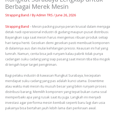
Berbagai Merek Mesin
Strapping Band
/ By
Admin TRS
/
June 26, 2026
Strapping Band
– Mesin packing punya peran krusial dalam menjaga
detak nadi operasional industri di gudang maupun pusat distribusi.
Bayangkan saja saat mesin harus mengemas ribuan produk setiap
hari tanpa henti. Gesekan demi gesekan pasti membuat komponen
di dalamnya aus dan mulai kehilangan presisi. Keausan ini hal yang
lumrah. Namun, cerita bisa jadi runyam kalau pabrik tidak punya
cadangan suku cadang yang siap pasang saat mesin tiba tiba mogok
di tengah kejar target pengiriman.
Bagi pelaku industri di kawasan Rungkut Surabaya, kecepatan
mendapat suku cadang yang pas adalah kunci utama. Downtime
atau waktu mati mesin itu musuh besar yang bikin runyam proses
distribusi barang. Memilih komponen yang tepat bukan cuma soal
memperbaiki apa yang rusak saat itu juga. Langkah ini menjadi
investasi agar performa mesin kembali seperti baru lagi dan usia
pakainya bisa bertahan jauh lebih lama dari perkiraan awal.