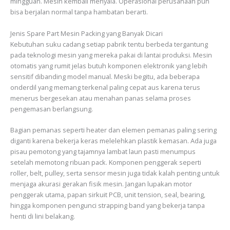
mingguan. Mesin kembali menyala. Operasional perusahaan pun
bisa berjalan normal tanpa hambatan berarti.
Jenis Spare Part Mesin Packing yang Banyak Dicari
Kebutuhan suku cadang setiap pabrik tentu berbeda tergantung
pada teknologi mesin yang mereka pakai di lantai produksi. Mesin
otomatis yang rumit jelas butuh komponen elektronik yang lebih
sensitif dibanding model manual. Meski begitu, ada beberapa
onderdil yang memang terkenal paling cepat aus karena terus
menerus bergesekan atau menahan panas selama proses
pengemasan berlangsung.
Bagian pemanas seperti heater dan elemen pemanas paling sering
diganti karena bekerja keras melelehkan plastik kemasan. Ada juga
pisau pemotong yang tajamnya lambat laun pasti menumpus
setelah memotong ribuan pack. Komponen penggerak seperti
roller, belt, pulley, serta sensor mesin juga tidak kalah penting untuk
menjaga akurasi gerakan fisik mesin. Jangan lupakan motor
penggerak utama, papan sirkuit PCB, unit tension, seal, bearing,
hingga komponen pengunci strapping band yang bekerja tanpa
henti di lini belakang.