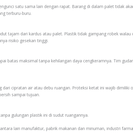
ngunci satu sama lain dengan rapat. Barang di dalam palet tidak akan
ng terburu-buru.
dut tajam dari kardus atau palet. Plastik tidak gampang robek walau 
a risiko gesekan tinggi.
sampai batas maksimal tanpa kehilangan daya cengkeramnya. Tim gudang
ari cipratan air atau debu ruangan. Proteksi ketat ini wajib dimilik
 bersih sampai tujuan.
anpa gulungan plastik ini di sudut ruangannya.
ntara lain manufaktur, pabrik makanan dan minuman, industri farmasi,