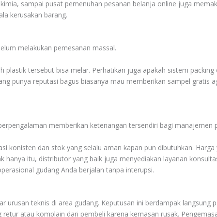
an kimia, sampai pusat pemenuhan pesanan belanja online juga memakain
ala kerusakan barang.
i sebelum melakukan pemesanan massal.
auh plastik tersebut bisa melar. Perhatikan juga apakah sistem pack
ng punya reputasi bagus biasanya mau memberikan sampel gratis ag
g berpengalaman memberikan ketenangan tersendiri bagi manajemen 
i konisten dan stok yang selalu aman kapan pun dibutuhkan. Harga 
 hanya itu, distributor yang baik juga menyediakan layanan konsultas
perasional gudang Anda berjalan tanpa interupsi.
ar urusan teknis di area gudang. Keputusan ini berdampak langsung p
etur atau komplain dari pembeli karena kemasan rusak. Pengemasan