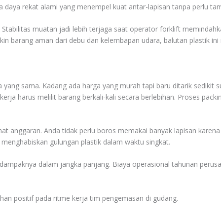
unya daya rekat alami yang menempel kuat antar-lapisan tanpa perlu ta
Stabilitas muatan jadi lebih terjaga saat operator forklift memindahk
bikin barang aman dari debu dan kelembapan udara, balutan plastik ini
 yang sama. Kadang ada harga yang murah tapi baru ditarik sedikit su
kerja harus melilit barang berkali-kali secara berlebihan. Proses packi
mat anggaran. Anda tidak perlu boros memakai banyak lapisan karena 
 menghabiskan gulungan plastik dalam waktu singkat.
a dampaknya dalam jangka panjang. Biaya operasional tahunan perusaha
n positif pada ritme kerja tim pengemasan di gudang.