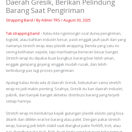
Daerah Gresik, Berikan Pelindung
Barang Saat Pengiriman
Strapping Band
/ By
Admin TRS
/
August 30, 2025
Tali strapping band
– Kalau kita ngomongin soal dunia pengiriman,
logistik, atau bahkan industri besar, pasti enggak jauh-jauh dari yang
namanya stretch wrap atau plastik wrapping. Benda yang satu ini
sering kelihatan sepele, tapi manfaatnya beneran besar banget.
Stretch wrap itu dipakai buat bungkus barang biar lebih aman,
enggak gampang goyang, enggak mudah rusak, dan lebih
terlindungi pas lagi proses pengiriman.
Apalagi kalau Anda ada di daerah Gresik, kebutuhan sama stretch
wrap ini jadi makin penting. Soalnya, Gresik itu kan daerah industri,
pabrik, dan banyak banget aktivitas distribusi barang yang terjadi
setiap harinya.
Stretch wrap ini bentuknya kayak gulungan plastik elastis yang bisa
ditarik dan dililitin erat ke barang atau palet. Dengan pakai stretch
wrap, barang jadi lebih stabil saat diangkut pake forklift, troli, atau
pas diangkut pake truk. Nah, buat Anda yang lagi nyari toko tempat