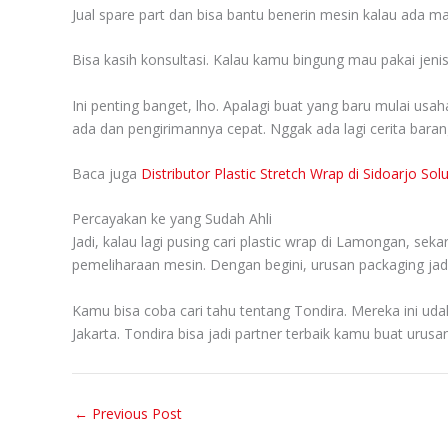
Jual spare part dan bisa bantu benerin mesin kalau ada ma
Bisa kasih konsultasi. Kalau kamu bingung mau pakai jeni
Ini penting banget, lho. Apalagi buat yang baru mulai usa
ada dan pengirimannya cepat. Nggak ada lagi cerita barang
Baca juga
Distributor Plastic Stretch Wrap di Sidoarjo S
Percayakan ke yang Sudah Ahli
Jadi, kalau lagi pusing cari plastic wrap di Lamongan, seka
pemeliharaan mesin. Dengan begini, urusan packaging jadi
Kamu bisa coba cari tahu tentang Tondira. Mereka ini uda
Jakarta. Tondira bisa jadi partner terbaik kamu buat uru
←
Previous Post